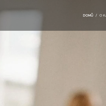
DOMŮ
O K