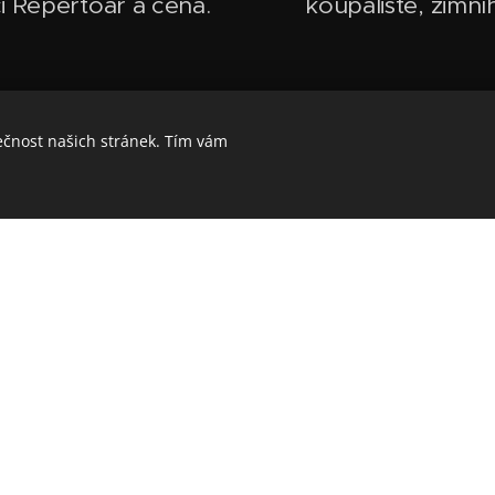
i Repertoár a cena.
koupaliště, zimní
ečnost našich stránek. Tím vám
Proč si nás pozvat?
Jsme Zdání Klam
muziku a rozjede
Nejsme žádní up