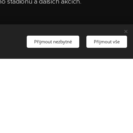
ho stadionu a dalších akcích.
Přijmout nezbytné
Přijmout vše
–
parta kamarádů, co miluje
e
 večírek hned od první písničky.
jatí "páni muzikanti" a asi ani