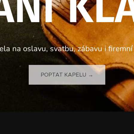
ÁNÍ
KL
la na oslavu, svatbu, zábavu i firemní
POPTAT KAPELU →