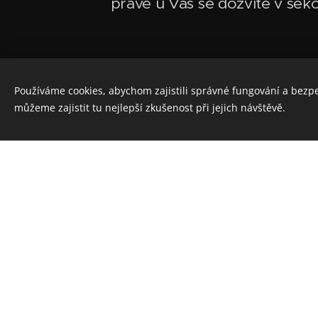
právě u Vás se dozvíte v sekc
Používáme cookies, abychom zajistili správné fungování a bezp
můžeme zajistit tu nejlepší zkušenost při jejich návštěvě.