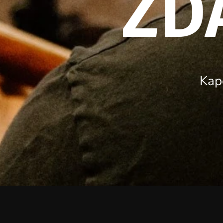
ZD
Kape