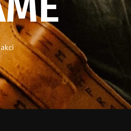
AME
 akci