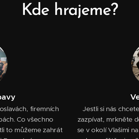
Kde hrajeme?
bavy
Ve
 oslavách, firemních
Jestli si nás chce
tbách. Co všechno
zazpívat, mrkněte 
stli to můžeme zahrát
se v okolí Vlašimi n