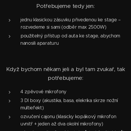
Potřebujeme tedy jen:
jednu klasickou zásuvku přivedenou ke stage –
rozvedeme si sami (odběr max 2500W)
použitelný přístup od auta ke stage, abychom
nanosili aparaturu
Když bychom někam jeli a byl tam zvukař, tak
potřebujeme:
4 zpěvové mikrofony
3 DI boxy (akustika, basa, elekrika skrze nožní
multiefekt)
ozvučení cajonu (klasicky kopákový mikrofon
uvnitř + jeden až dva okolní mikrofony)